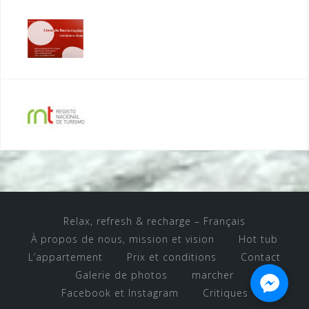
Relax, refresh & recharge – Français
À propos de nous, mission et vision
Hot tub
L’appartement
Prix et conditions
Contact
Galerie de photos
marcher
Facebook et Instagram
Critiques