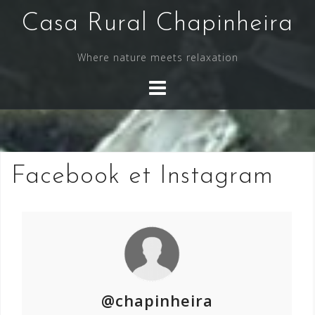
Skip
Casa Rural Chapinheira
to
content
Where nature meets relaxation
Facebook et Instagram
@chapinheira