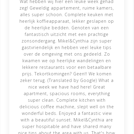
Wat hebben wij hier een leuke week gehad
zeg! Geweldig appartement, ruime kamers,
alles super schoon. Complete keuken met
heerlijk koffieapparaat, lekker geslapen op
de heerlijke bedden. Genoten van een
fantastisch uitzicht met een prachtige
zonsondergang. Mikel&Cynthia zijn super
gastvriendelijk en hebben veel leuke tips
over de omgeving met ons gedeeld. Zo
kwamen we op heerlijke wandelingen en
lekkere restaurants voor een betaalbare
prijs. Tekortkomingen? Geen!! We komen
zeker terug. (Translated by Google) What a
nice week we have had here! Great
apartment, spacious rooms, everything
super clean. Complete kitchen with
delicious coffee machine, slept well on the
wonderful beds. Enjoyed a fantastic view
with a beautiful sunset. Mikel&Cynthia are
super hospitable and have shared many
nice tips about the area with us. That's how