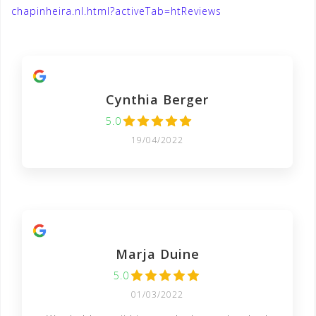
chapinheira.nl.html?activeTab=htReviews
Cynthia Berger
5.0
19/04/2022
Marja Duine
5.0
01/03/2022